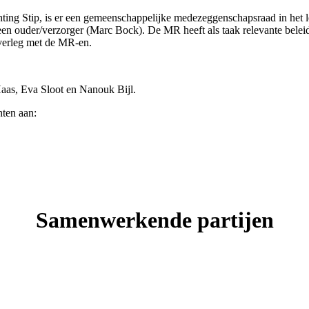
chting Stip, is er een gemeenschappelijke medezeggenschapsraad in he
en ouder/verzorger (Marc Bock). De MR heeft als taak relevante belei
overleg met de MR-en.
Haas, Eva Sloot en Nanouk Bijl.
ten aan:
Samenwerkende partijen