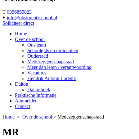
T
0356855823
E
info@obslorentzschool.nl
Solliciteer direct
Home
Over de school
Ons team
Schoolgids en protocollen
Ouderraad
Medezeggenschapsraad
Meer dan leren / verantwoording
Vacatures
Hendrik Antoon Lorentz
Dalton
Daltonboek
Praktische Informatie
Aanmelden
Contact
Home
>
Over de school
>
Medezeggenschapsraad
MR