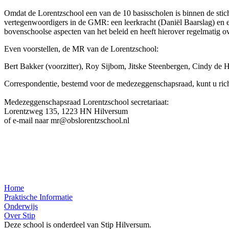
Omdat de Lorentzschool een van de 10 basisscholen is binnen de sti
vertegenwoordigers in de GMR: een leerkracht (Daniël Baarslag) en e
bovenschoolse aspecten van het beleid en heeft hierover regelmatig 
Even voorstellen, de MR van de Lorentzschool:
Bert Bakker (voorzitter), Roy Sijbom, Jitske Steenbergen, Cindy de 
Correspondentie, bestemd voor de medezeggenschapsraad, kunt u rich
Medezeggenschapsraad Lorentzschool secretariaat:
Lorentzweg 135, 1223 HN Hilversum
of e-mail naar mr@obslorentzschool.nl
Home
Praktische Informatie
Onderwijs
Over Stip
Deze school is onderdeel van Stip Hilversum.